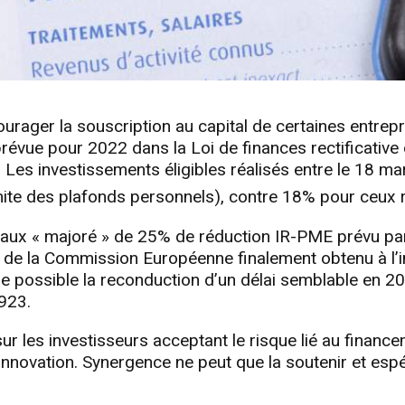
courager la souscription au capital de certaines entrep
évue pour 2022 dans la Loi de finances rectificative d
 Les investissements éligibles réalisés entre le 18 m
mite des plafonds personnels), contre 18% pour ceux ré
 taux « majoré » de 25% de réduction IR-PME prévu par 
d de la Commission Européenne finalement obtenu à l’i
e possible la reconduction d’un délai semblable en 20
923.
sur les investisseurs acceptant le risque lié au financ
nnovation. Synergence ne peut que la soutenir et espér