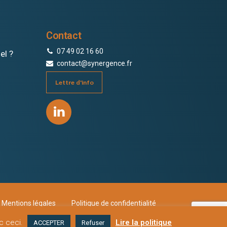
Contact
07 49 02 16 60
el ?
contact@synergence.fr
Lettre d'info
Mentions légales
Politique de confidentialité
ec ceci.
Lire la politique
ACCEPTER
Refuser