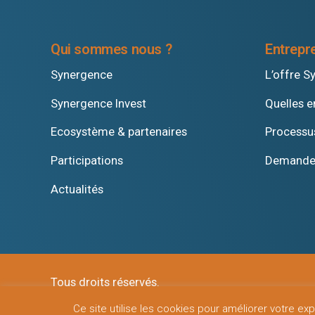
Qui sommes nous ?
Entrepr
Synergence
L’offre S
Synergence Invest
Quelles e
Ecosystème & partenaires
Processu
Participations
Demander
Actualités
Tous droits réservés.
Ce site utilise les cookies pour améliorer votre 