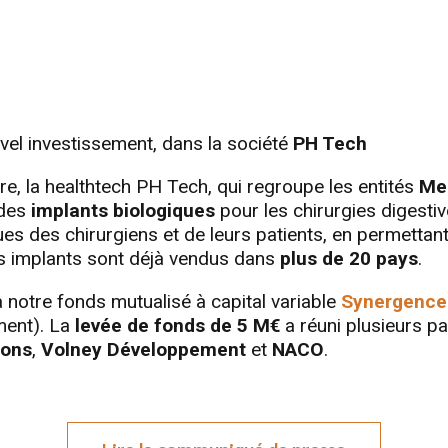
vel investissement, dans la société
PH Tech
aire, la healthtech PH Tech, qui regroupe les entités
Mec
 des
implants biologiques
pour les chirurgies digesti
es des chirurgiens et de leurs patients, en permettan
es implants sont déjà vendus dans
plus de 20 pays
.
 notre fonds mutualisé à capital variable
Synergence 
ment). La
levée de fonds de 5 M€
a réuni plusieurs par
ions
,
Volney Développement
et
NACO
.