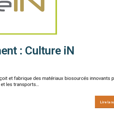
nt : Culture iN
onçoit et fabrique des matériaux biosourcés innovants 
 et les transports...
Lire la s